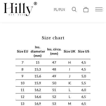
PL/PLN
Size chart
Ins.
Ins. circu.
Size EU
diameter
Size UK
Size US
(mm)
(mm)
7
15
47
H
4,5
8
15,3
48
I
4,5
9
15,6
49
J
5,0
10
15,9
50
K
5,5
11
16,2
51
L
6,0
12
16,6
52
L
6,5
13
16,9
53
M
6,5