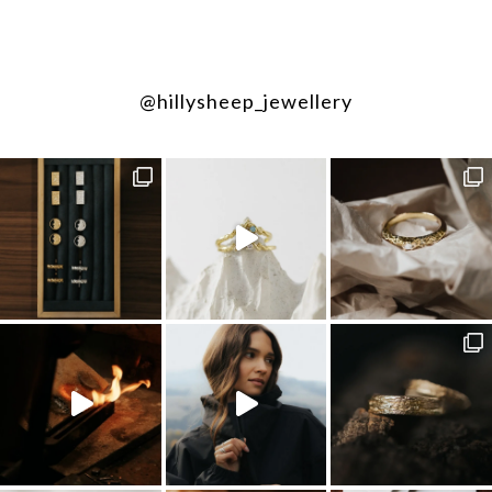
@hillysheep_jewellery