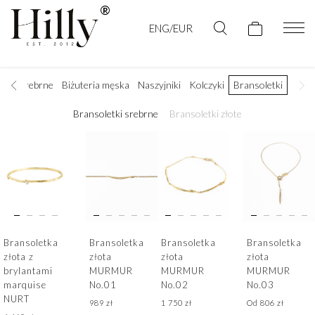
ENG/EUR
czki srebrne
Biżuteria męska
Naszyjniki
Kolczyki
Bransoletki
Bransoletki srebrne
Bransoletki złote
Bransoletka
Bransoletka
Bransoletka
Bransoletka
złota z
złota
złota
złota
brylantami
MURMUR
MURMUR
MURMUR
marquise
No.01
No.02
No.03
NURT
989
zł
1 750
zł
Od
806
zł