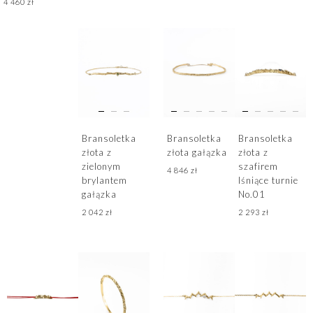
4 460
zł
Bransoletka
Bransoletka
Bransoletka
złota z
złota gałązka
złota z
zielonym
szafirem
4 846
zł
brylantem
lśniące turnie
gałązka
No.01
2 042
zł
2 293
zł