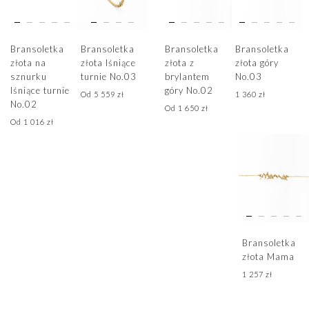
Bransoletka
Bransoletka
Bransoletka
Bransoletka
złota na
złota lśniące
złota z
złota góry
sznurku
turnie No.03
brylantem
No.03
lśniące turnie
góry No.02
Od
5 559
zł
1 360
zł
No.02
Od
1 650
zł
Od
1 016
zł
Bransoletka
złota Mama
1 257
zł