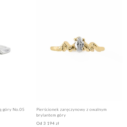
ią góry No.05
Pierścionek zaręczynowy z owalnym
brylantem góry
Od
3 194
zł