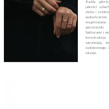
Każdy pierś
jakości szla
złoto i srebro
wykończeni
inspirowane 
pierścionki
fakturami i m
konstrukcj
sprawiają, ż
codziennego 
okazje.