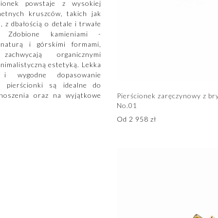
cionek powstaje z wysokiej
chetnych kruszców, takich jak
, z dbałością o detale i trwałe
e. Zdobione kamieniami -
naturą i górskimi formami,
 zachwycają organicznymi
inimalistyczną estetyką. Lekka
a i wygodne dopasowanie
e pierścionki są idealne do
noszenia oraz na wyjątkowe
Pierścionek zaręczynowy z br
No.01
Od
2 958
zł