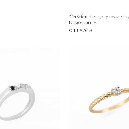
Pierścionek zaręczynowy z br
lśniące turnie
Od
1 970
zł