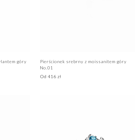
ylantem góry
Pierścionek srebrny z moissanitem góry
No.01
Od
416
zł