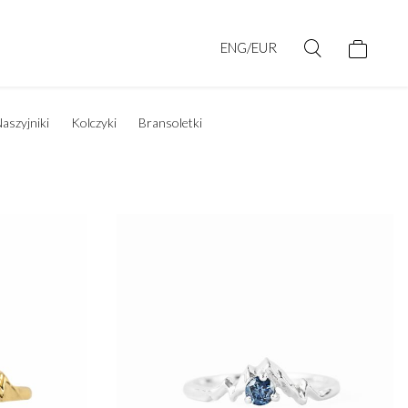
ENG/EUR
aszyjniki
Kolczyki
Bransoletki