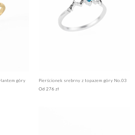
ylantem góry
Pierścionek srebrny z topazem góry No.03
Od
276
zł