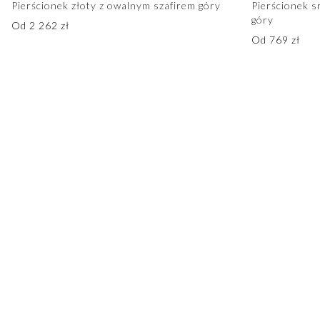
Pierścionek złoty z owalnym szafirem góry
Pierścionek s
góry
Od
2 262
zł
Od
769
zł