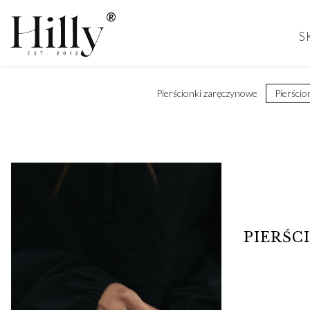
S
Pierścionki zaręczynowe
Pierścio
PIERŚC