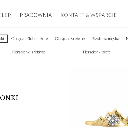
KLEP
PRACOWNIA
KONTAKT & WSPARCIE
nki
Obrączki ślubne złote
Obrączki srebrne
Biżuteria męska
N
Pierścionki srebrne
Pierścionki złote
IONKI