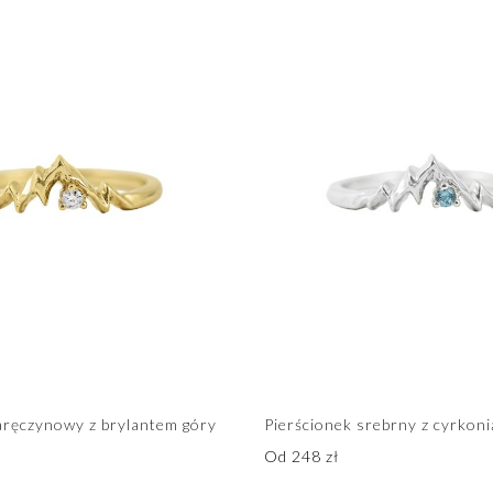
aręczynowy z brylantem góry
Pierścionek srebrny z cyrkon
Od
248
zł