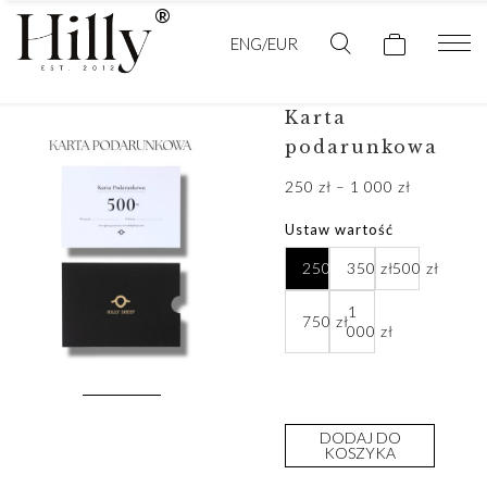
ENG/EUR
Karta
podarunkowa
Zakres
250
zł
–
1 000
zł
cen:
Ustaw wartość
od
250 zł
250
zł
350
zł
500
zł
do
1
1
750
zł
000
zł
000 zł
DODAJ DO
KOSZYKA