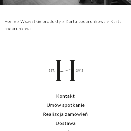
na czasie, proszę
skontaktuj się z
nami
Home
»
Wszystkie produkty
»
Karta podarunkowa
»
Karta
- postaramy się
podarunkowa
jak najszybciej
przygotować
Twoje
zamówienie.
Kontakt
Umów spotkanie
Realizcja zamówień
Dostawa