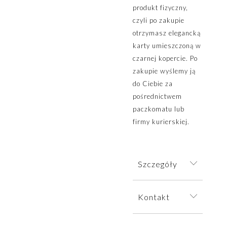
produkt fizyczny,
czyli po zakupie
otrzymasz elegancką
karty umieszczoną w
czarnej kopercie. Po
zakupie wyślemy ją
do Ciebie za
pośrednictwem
paczkomatu lub
firmy kurierskiej.
Szczegóły
Na karcie
Kontakt
podarunkowej
umieszczony
W sprawie