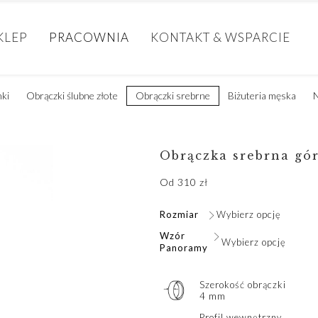
KLEP
PRACOWNIA
KONTAKT & WSPARCIE
nki
Obrączki ślubne złote
Obrączki srebrne
Biżuteria męska
N
Obrączka srebrna gó
Od
310
zł
Rozmiar
Wybierz opcję
Wzór
Wybierz opcję
Panoramy
Szerokość obrączki
4 mm
Profil wewnętrzny