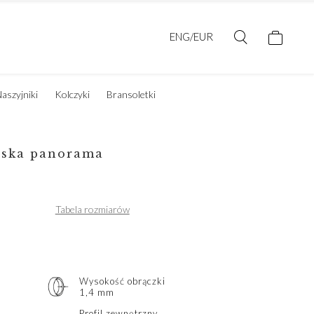
ENG/EUR
aszyjniki
Kolczyki
Bransoletki
rska panorama
Tabela rozmiarów
Wysokość obrączki
1,4 mm
Profil zewnętrzny