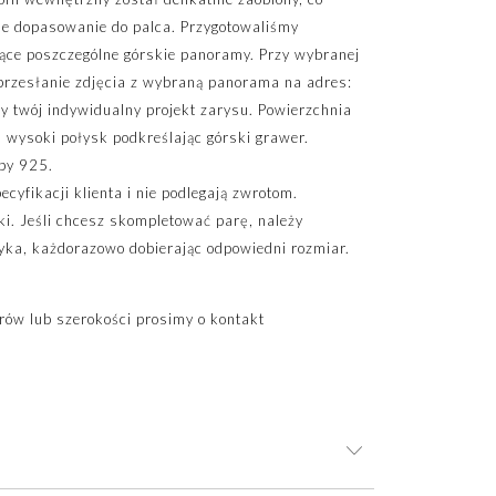
ne dopasowanie do palca. Przygotowaliśmy
jące poszczególne górskie panoramy. Przy wybranej
przesłanie zdjęcia z wybraną panorama na adres:
my twój indywidualny projekt zarysu. Powierzchnia
 wysoki połysk podkreślając górski grawer.
by 925.
yfikacji klienta i nie podlegają zwrotom.
ki. Jeśli chcesz skompletować parę, należy
yka, każdorazowo dobierając odpowiedni rozmiar.
ów lub szerokości prosimy o kontakt