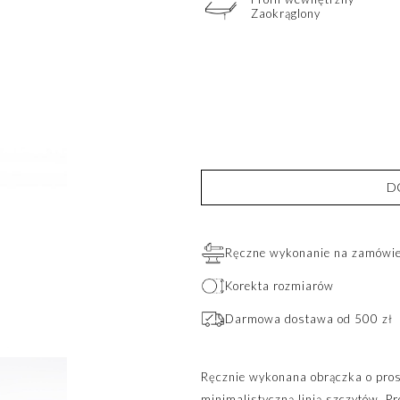
Zaokrąglony
D
Ręczne wykonanie na zamówien
Korekta rozmiarów
Darmowa dostawa od 500 zł
Ręcznie wykonana obrączka o pros
minimalistyczną linią szczytów. Pr