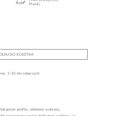
Płaski
ODAJ DO KOSZYKA
ie, 5-10 dni roboczych
tokątnym profilu, zdobione wybraną
ofil wewnętrzny został delikatnie zaoblony, co