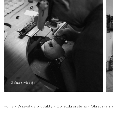
Zobacz więcej
Home
»
Wszystkie produkty
»
Obrączki srebrne
»
Obrączka sr