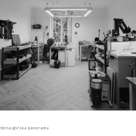
ebrna górska panorama