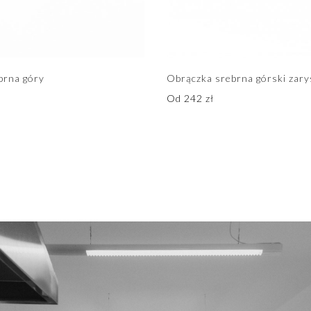
brna góry
Obrączka srebrna górski zary
Od
242
zł