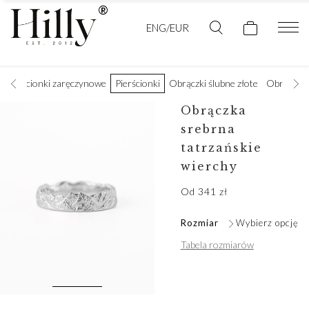
ENG/EUR
Pierścionki zaręczynowe
Pierścionki
Obrączki ślubne złote
Obrączki 
Obrączka
srebrna
tatrzańskie
wierchy
Od
341
zł
Rozmiar
Wybierz opcję
Tabela rozmiarów