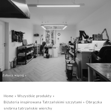
jak najszybciej
przygotować
Twoje
zamówienie.
Zobacz więcej
Home
»
Wszystkie produkty
»
Biżuteria inspirowana Tatrzańskimi szczytami
»
Obrączka
srebrna tatrzańskie wierchy