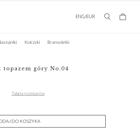
ENG/EUR
aszyjniki
Kolczyki
Bransoletki
z topazem góry No.04
Tabela rozmiarów
ODAJ DO KOSZYKA