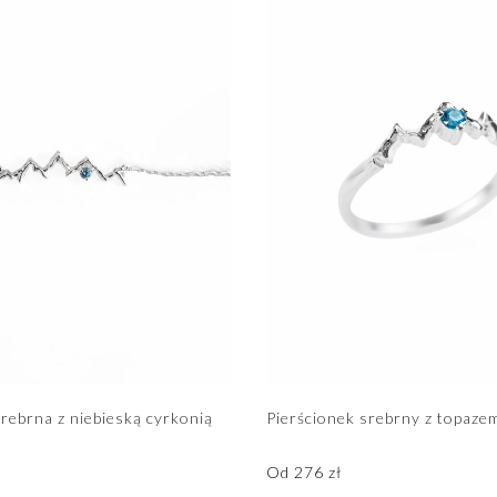
rebrna z niebieską cyrkonią
Pierścionek srebrny z topaze
Od
276
zł