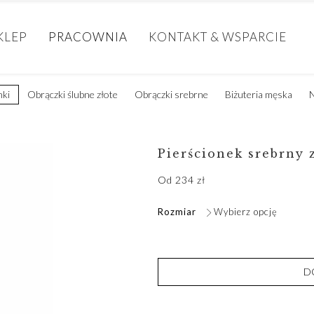
KLEP
PRACOWNIA
KONTAKT & WSPARCIE
nki
Obrączki ślubne złote
Obrączki srebrne
Biżuteria męska
N
Pierścionek srebrny 
Od
234
zł
Rozmiar
Wybierz opcję
D