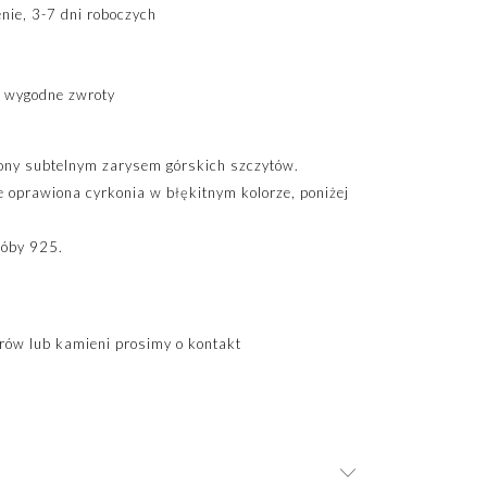
ie, 3-7 dni roboczych
 wygodne zwroty
iony subtelnym zarysem górskich szczytów.
e oprawiona cyrkonia w błękitnym kolorze, poniżej
róby 925.
ów lub kamieni prosimy o kontakt