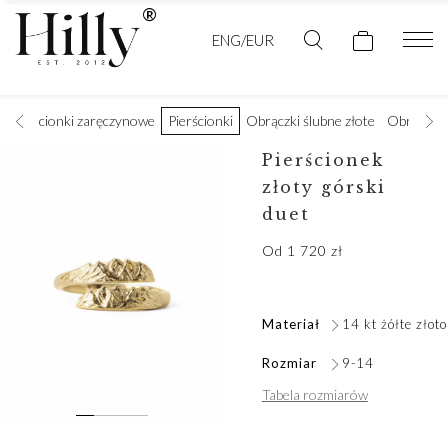
ENG/EUR
Pierścionki zaręczynowe
Pierścionki
Obrączki ślubne złote
Obrączki 
Pierścionek
złoty górski
duet
Od
1 720
zł
Materiał
14 kt żółte złoto
Rozmiar
9-14
Tabela rozmiarów