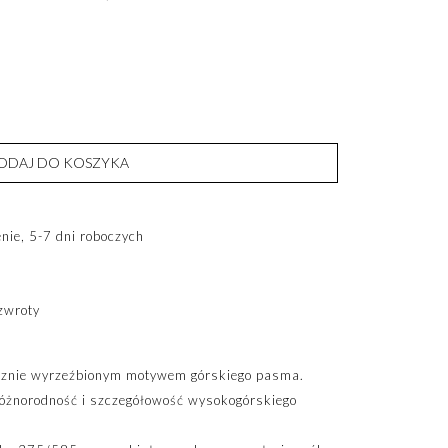
ODAJ DO KOSZYKA
ie, 5-7 dni roboczych
zwroty
ęcznie wyrzeźbionym motywem górskiego pasma.
różnorodność i szczegółowość wysokogórskiego