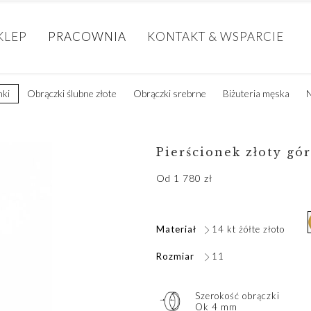
KLEP
PRACOWNIA
KONTAKT & WSPARCIE
nki
Obrączki ślubne złote
Obrączki srebrne
Biżuteria męska
N
Pierścionek złoty gó
Od
1 780
zł
Materiał
14 kt żółte złoto
Rozmiar
11
Szerokość obrączki
Ok 4 mm