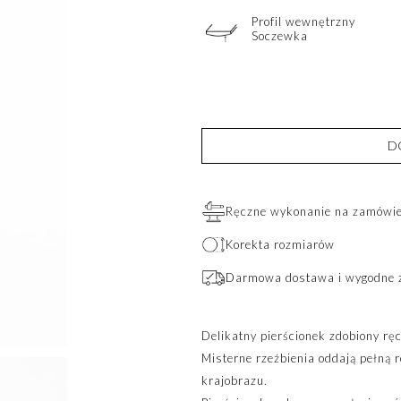
Profil wewnętrzny
Soczewka
D
Ręczne wykonanie na zamówien
Korekta rozmiarów
Darmowa dostawa i wygodne 
Delikatny pierścionek zdobiony r
Misterne rzeźbienia oddają pełną 
krajobrazu.