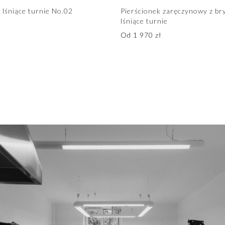
e lśniące turnie No.02
Pierścionek zaręczynowy z br
lśniące turnie
Od
1 970
zł