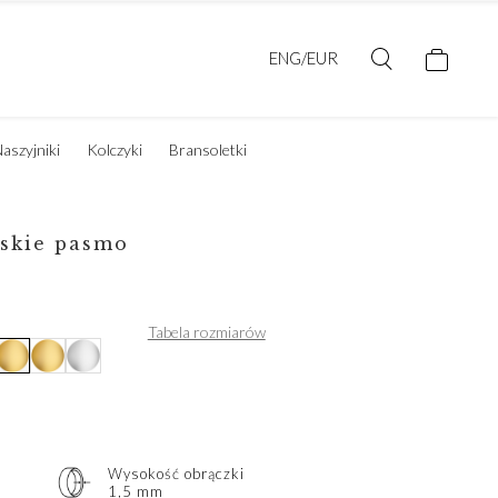
ENG/EUR
aszyjniki
Kolczyki
Bransoletki
rskie pasmo
Tabela rozmiarów
Wysokość obrączki
1,5 mm