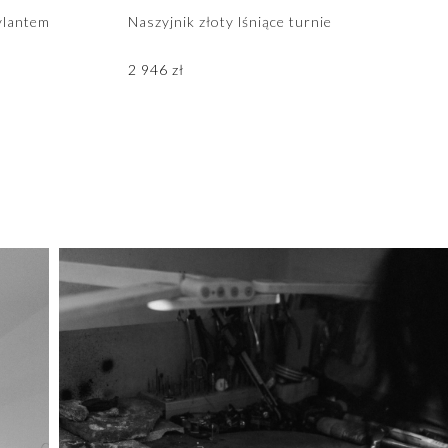
ylantem
Naszyjnik złoty lśniące turnie
2 946
zł