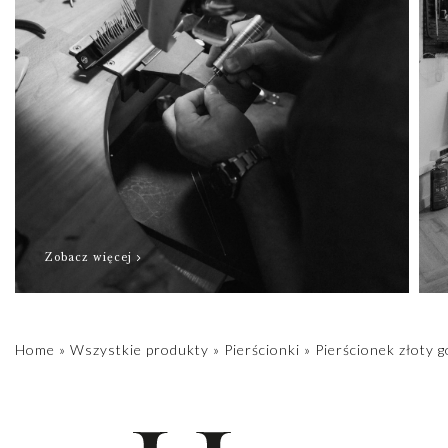
Zobacz więcej
Home
»
Wszystkie produkty
»
Pierścionki
»
Pierścionek złoty 