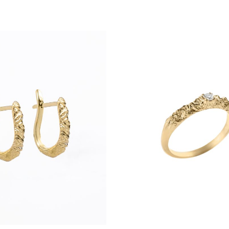
najszybciej przygotować Twoje z