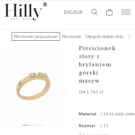
ENG/EUR
Pierścionki zaręczynowe
Pierścionki
Obrączki ślubne złote
Obr
Pierścionek
złoty z
brylantem
górski
masyw
Od
1 761
zł
Materiał
14 kt żółte złoto
Rozmiar
11