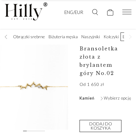
ENG/EUR
 złote
Obrączki srebrne
Biżuteria męska
Naszyjniki
Kolczyki
Branso
Bransoletka
złota z
brylantem
góry No.02
Od
1 650
zł
Kamień
Wybierz opcję
DODAJ DO
KOSZYKA