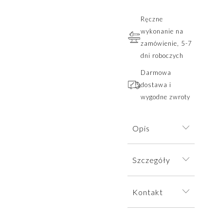
Ręczne
wykonanie na
zamówienie, 5-7
dni roboczych
Darmowa
dostawa i
wygodne zwroty
Opis
Delikatna
Szczegóły
bransoletka
wykonana w
Bransoletkę
duchu
Kontakt
wysyłamy w
minimalizmu, w
eleganckim
której