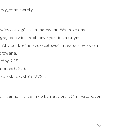
 wygodne zwroty
zawieszką z górskim motywem. Wyrzeźbiony
głej oprawie i zdobiony ręcznie zakutym
. Aby podkreślić szczegółowość rzeźby zawieszka
erowana.
próby 925.
 przedłużki).
iebieski czystość VVS1.
i i kamieni prosimy o kontakt
biuro@hillystore.com