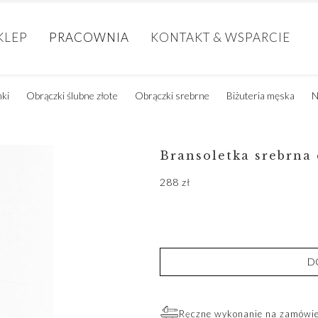
KLEP
PRACOWNIA
KONTAKT & WSPARCIE
nki
Obrączki ślubne złote
Obrączki srebrne
Biżuteria męska
N
Bransoletka srebrna
288
zł
D
Ręczne wykonanie na zamówien