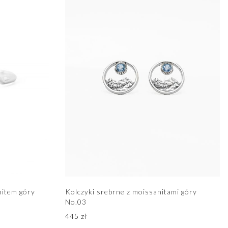
nitem góry
Kolczyki srebrne z moissanitami góry
No.03
445
zł