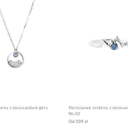
brny z moissanitem góry
Pierścionek srebrny z moissa
No.02
Od
339
zł