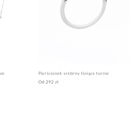
nie
Pierścionek srebrny lśniące turnie
Od
292
zł