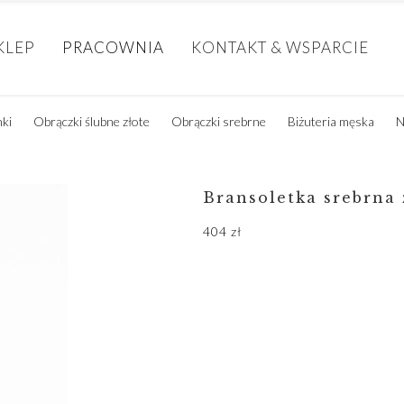
KLEP
PRACOWNIA
KONTAKT & WSPARCIE
nki
Obrączki ślubne złote
Obrączki srebrne
Biżuteria męska
N
Bransoletka srebrna 
404
zł