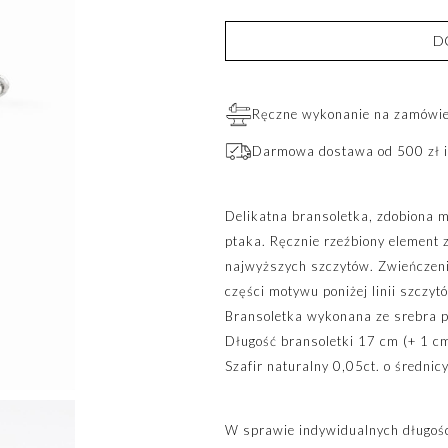
D
Ręczne wykonanie na zamówien
Darmowa dostawa od 500 zł i
Delikatna bransoletka, zdobiona m
ptaka. Ręcznie rzeźbiony element 
najwyższych szczytów. Zwieńczenie
części motywu poniżej linii szczyt
Bransoletka wykonana ze srebra 
Długość bransoletki 17 cm (+ 1 cm
Szafir naturalny 0,05ct. o średnic
W sprawie indywidualnych długośc