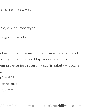
ODAJ DO KOSZYKA
ie, 3-7 dni roboczych
 wygodne zwroty
otywem inspirowanym linią turni widzianych z lotu
z dużą dokładnością oddaje górski krajobraz
m projektu jest naturalny szafir zakuty w bocznej
ów.
próby 925.
 przedłużki).
y 2,2 mm.
i i kamieni prosimy o kontakt
biuro@hillystore.com