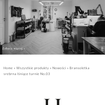
Wymiar wew.
bransoletki 51
mm x 60 mm.
Zobacz więcej
Home
»
Wszystkie produkty
»
Nowości
»
Bransoletka
srebrna lśniące turnie No.03