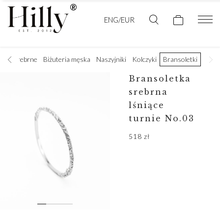
ENG/EUR
czki srebrne
Biżuteria męska
Naszyjniki
Kolczyki
Bransoletki
Bransoletka
srebrna
lśniące
turnie No.03
518
zł