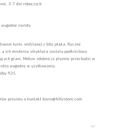
ie, 3-7 dni roboczych
 wygodne zwroty
tywem turni, widzianej z lotu ptaka. Ręczne
o, a ich misterna struktura została podkreślona
iących grani. Motyw zdobniczy płynnie przechodzi w
bardzo wygodny w użytkowaniu.
róby 925.
rów prosimy o kontakt
biuro@hillystore.com