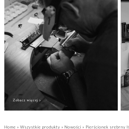
Zobacz więcej
Home
»
Wszystkie produkty
»
Nowości
»
Pierścionek srebrny l