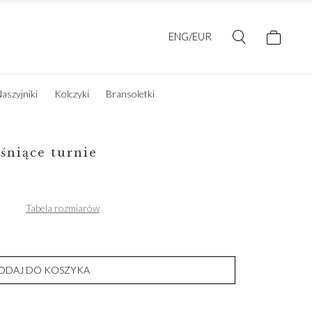
ENG/EUR
aszyjniki
Kolczyki
Bransoletki
lśniące turnie
Tabela rozmiarów
ODAJ DO KOSZYKA