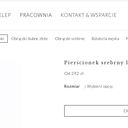
KLEP
PRACOWNIA
KONTAKT & WSPARCIE
nki
Obrączki ślubne złote
Obrączki srebrne
Biżuteria męska
N
Pierścionek srebrny 
Od
292
zł
Rozmiar
Wybierz opcję
D