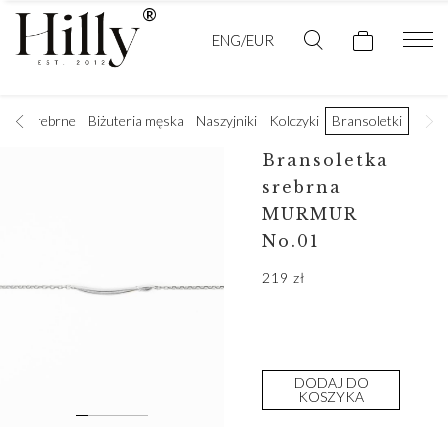
ENG/EUR
czki srebrne
Biżuteria męska
Naszyjniki
Kolczyki
Bransoletki
Bransoletka
srebrna
MURMUR
No.01
219
zł
DODAJ DO
KOSZYKA