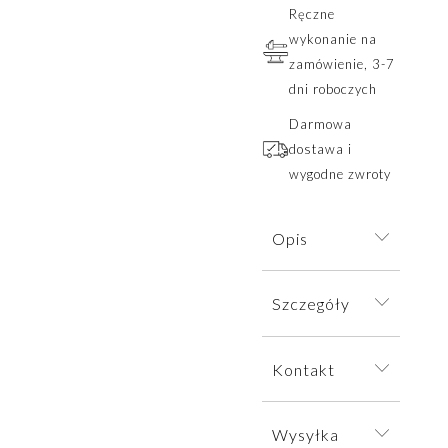
Ręczne
wykonanie na
zamówienie, 3-7
dni roboczych
Darmowa
dostawa i
wygodne zwroty
Opis
Delikatna forma
Szczegóły
igły świerkowej
została
Bransoletkę
precyzyjnie
Kontakt
wysyłamy w
odwzorowana z
eleganckim
dbałością o każdy
W sprawie
pudełku
Wysyłka
detal. Osadzona