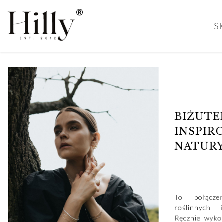
S
BIŻUTE
INSPIR
NATUR
To połącze
roślinnych 
Ręcznie wyko