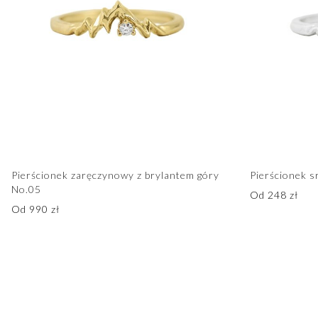
Pierścionek zaręczynowy z brylantem góry
Pierścionek s
No.05
Od
248
zł
Od
990
zł