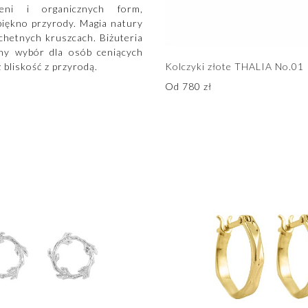
ieni i organicznych form,
piękno przyrody. Magia natury
chetnych kruszcach. Biżuteria
alny wybór dla osób ceniących
 bliskość z przyrodą.
Kolczyki złote THALIA No.01
Od
780
zł