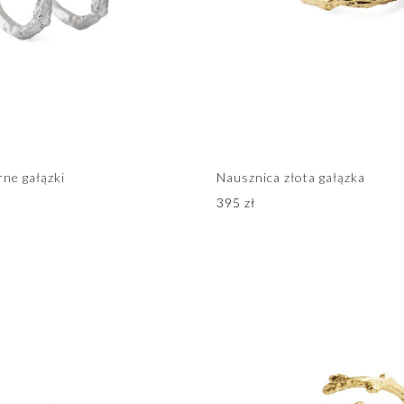
rne gałązki
Nausznica złota gałązka
395
zł