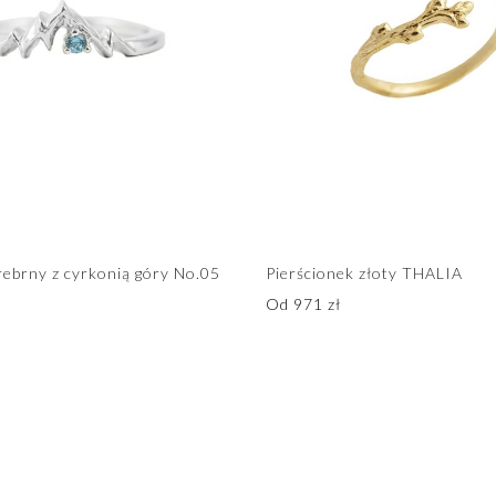
rebrny z cyrkonią góry No.05
Pierścionek złoty THALIA
Od
971
zł