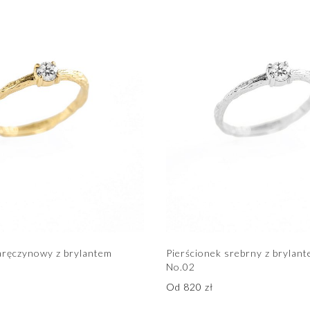
aręczynowy z brylantem
Pierścionek srebrny z brylant
2
No.02
Od
820
zł