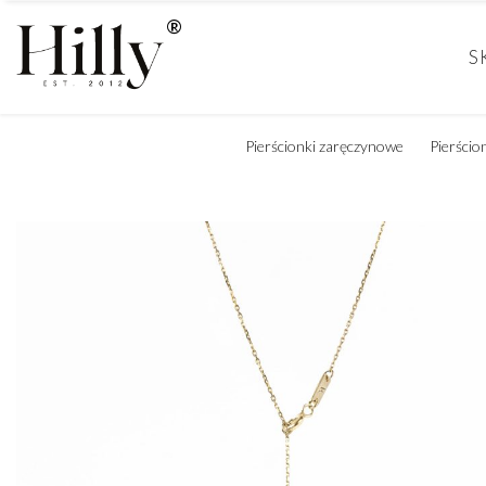
S
Pierścionki zaręczynowe
Pierścio