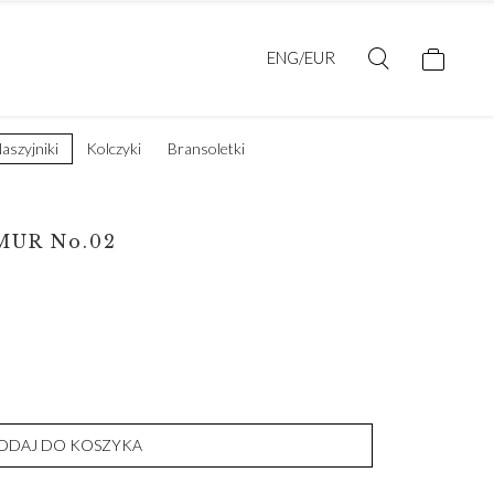
ENG/EUR
aszyjniki
Kolczyki
Bransoletki
MUR No.02
ODAJ DO KOSZYKA