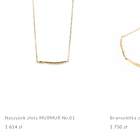
Naszyjnik złoty MURMUR No.01
Bransoletka
1 614
zł
1 750
zł