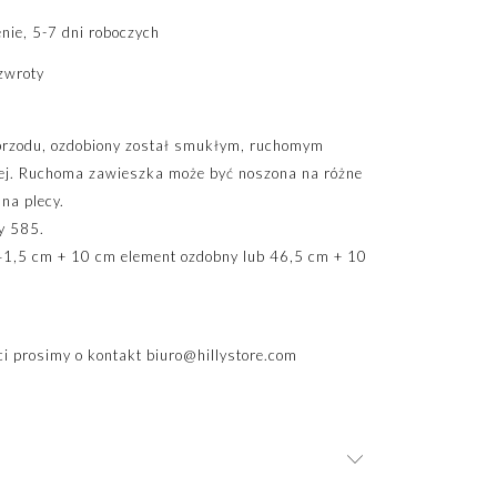
ie, 5-7 dni roboczych
zwroty
przodu, ozdobiony został smukłym, ruchomym
ej. Ruchoma zawieszka może być noszona na różne
na plecy.
y 585.
41,5 cm + 10 cm element ozdobny lub 46,5 cm + 10
i prosimy o kontakt
biuro@hillystore.com