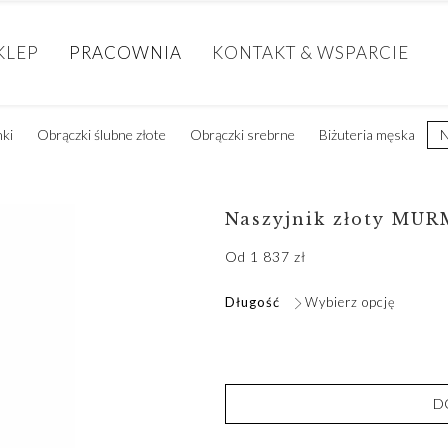
KLEP
PRACOWNIA
KONTAKT & WSPARCIE
nki
Obrączki ślubne złote
Obrączki srebrne
Biżuteria męska
N
Naszyjnik złoty MUR
Od
1 837
zł
Długość
Wybierz opcję
D