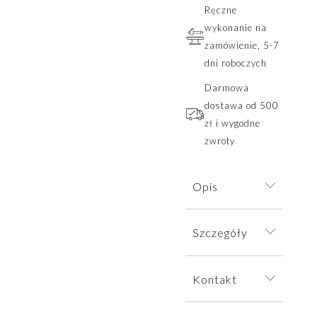
Ręczne
wykonanie na
zamówienie, 5-7
dni roboczych
Darmowa
dostawa od 500
zł i wygodne
zwroty
Opis
Delikatny
Szczegóły
naszyjnik z
zawieszką
Naszyjnik
inspirowaną
Kontakt
wysyłamy w
pączkiem kwiatu
eleganckim
zachwyca