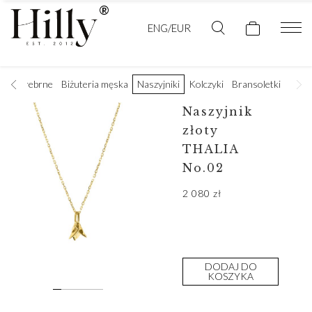
ENG/EUR
czki srebrne
Biżuteria męska
Naszyjniki
Kolczyki
Bransoletki
Naszyjnik
złoty
THALIA
No.02
2 080
zł
DODAJ DO
KOSZYKA