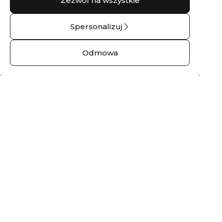
Zezwól na wszystkie
Spersonalizuj
Pierścionek
Pierścionek
zaręczynowy z
zaręczynowy z
Odmowa
brylantami marquise
brylantem góry
NURT – 14 kt żółte
No.01 – 14 kt żółte
złoto
złoto
3220,00 zł
3893,00 zł