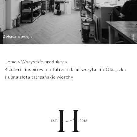
Podana cena
dotyczy jednej
obrączki. Jeśli
chcesz
skompletować
Zobacz więcej
zestaw ślubny,
należy dwukrotnie
dodać produkt do
Home
»
Wszystkie produkty
»
koszyka,
Biżuteria inspirowana Tatrzańskimi szczytami
»
Obrączka
każdorazowo
ślubna złota tatrzańskie wierchy
dobierając
odpowiedni
rozmiar,
szerokość i próbę
złota.
W sprawie