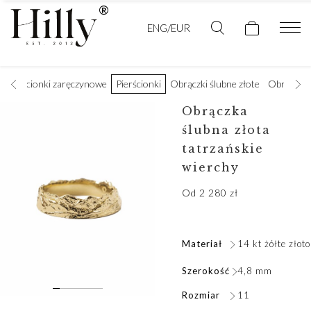
ENG/EUR
Pierścionki zaręczynowe
Pierścionki
Obrączki ślubne złote
Obrączki 
Obrączka
ślubna złota
tatrzańskie
wierchy
Od
2 280
zł
Materiał
14 kt żółte złoto
Szerokość
4,8 mm
Rozmiar
11