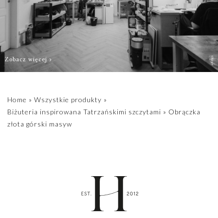
W sprawie
indywidualnych
rozmiarów
prosimy o kontakt
biuro@hillystore.com
Zobacz więcej
Home
»
Wszystkie produkty
»
Biżuteria inspirowana Tatrzańskimi szczytami
»
Obrączka
złota górski masyw