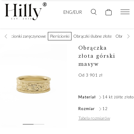
ENG/EUR
Pierścionki zaręczynowe
Pierścionki
Obrączki ślubne złote
Obrączki 
Obrączka
złota górski
masyw
Od
3 901
zł
Materiał
14 kt żółte złoto
Rozmiar
12
Tabela rozmiarów