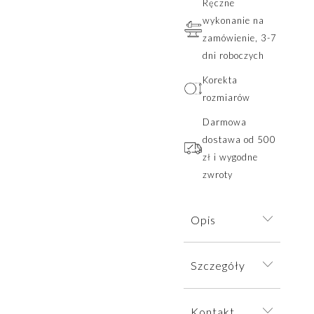
Ręczne
wykonanie na
zamówienie, 3-7
dni roboczych
Korekta
rozmiarów
Darmowa
dostawa od 500
zł i wygodne
zwroty
Opis
Delikatny
Szczegóły
pierścionek
inspirowany
Pierścionek
motywem
Kontakt