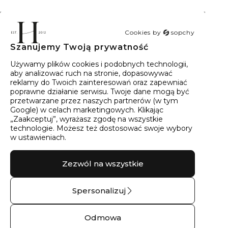
Cookies by
sopchy
Szanujemy Twoją prywatność
40
wyników
Sortowanie:
Trafność
Używamy plików cookies i podobnych technologii,
aby analizować ruch na stronie, dopasowywać
reklamy do Twoich zainteresowań oraz zapewniać
poprawne działanie serwisu. Twoje dane mogą być
przetwarzane przez naszych partnerów (w tym
Google) w celach marketingowych. Klikając
„Zaakceptuj”, wyrażasz zgodę na wszystkie
technologie. Możesz też dostosować swoje wybory
w ustawieniach.
Zezwól na wszystkie
Spersonalizuj
Obrączka ślubna
Obrączka złota
złota lawa – 14 kt
górski masyw – 9 kt
Odmowa
białe złoto
żółte złoto