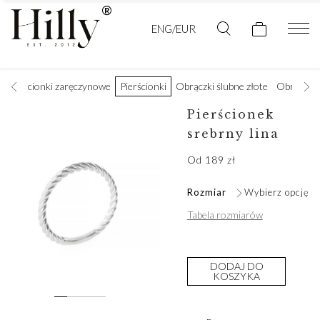
ENG/EUR
Pierścionki zaręczynowe
Pierścionki
Obrączki ślubne złote
Obrączki 
Pierścionek
srebrny lina
Od
189
zł
Rozmiar
Wybierz opcję
Tabela rozmiarów
DODAJ DO
KOSZYKA