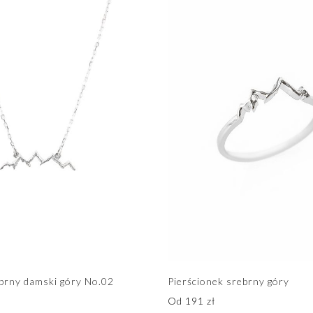
ebrny damski góry No.02
Pierścionek srebrny góry
Od
191
zł