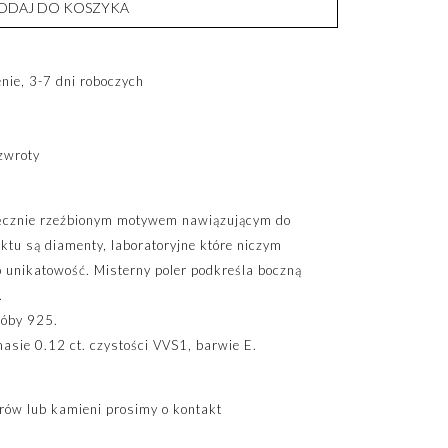
ODAJ DO KOSZYKA
ie, 3-7 dni roboczych
zwroty
ręcznie rzeźbionym motywem nawiązującym do
ktu są diamenty, laboratoryjne które niczym
go unikatowość. Misterny poler podkreśla boczną
.
róby 925.
masie 0.12 ct. czystości VVS1, barwie E.
ów lub kamieni prosimy o kontakt