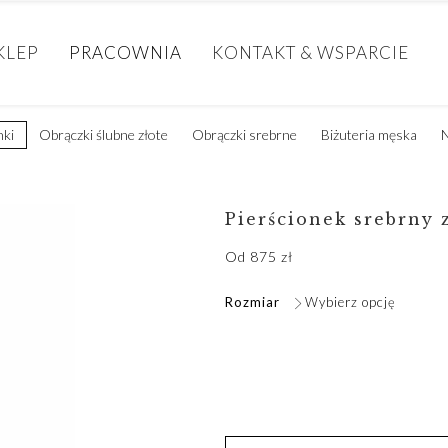
KLEP
PRACOWNIA
KONTAKT & WSPARCIE
nki
Obrączki ślubne złote
Obrączki srebrne
Biżuteria męska
N
Pierścionek srebrny 
Od
875
zł
Rozmiar
Wybierz opcję