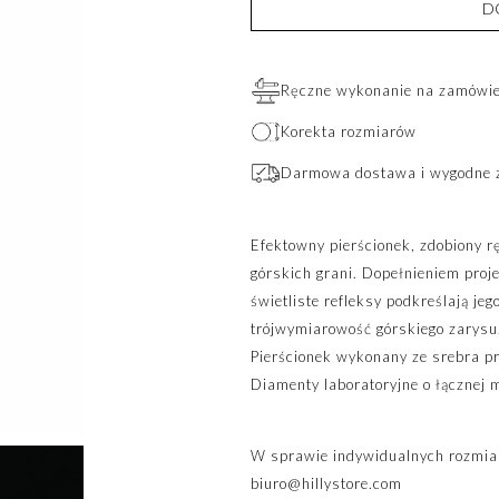
D
Ręczne wykonanie na zamówien
Korekta rozmiarów
Darmowa dostawa i wygodne 
Efektowny pierścionek, zdobiony 
górskich grani. Dopełnieniem proje
świetliste refleksy podkreślają je
trójwymiarowość górskiego zarysu
Pierścionek wykonany ze srebra p
Diamenty laboratoryjne o łącznej 
W sprawie indywidualnych rozmiar
biuro@hillystore.com