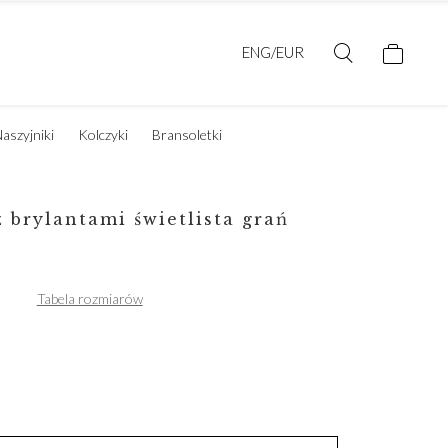
ENG/EUR
aszyjniki
Kolczyki
Bransoletki
z brylantami świetlista grań
Tabela rozmiarów