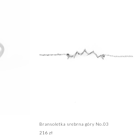
Bransoletka srebrna góry No.03
216
zł