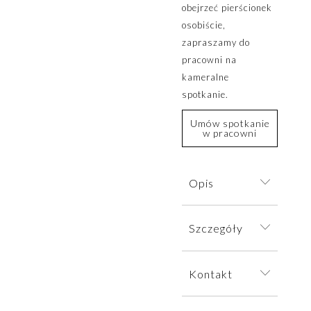
obejrzeć pierścionek
osobiście,
zapraszamy do
pracowni na
kameralne
spotkanie.
Umów spotkanie
w pracowni
Opis
Zaręczynowy
Szczegóły
pierścionek
zdobiony
Pierścionek
subtelnym
Kontakt
wysyłamy w
zarysem górskich
eleganckim
szczytów.