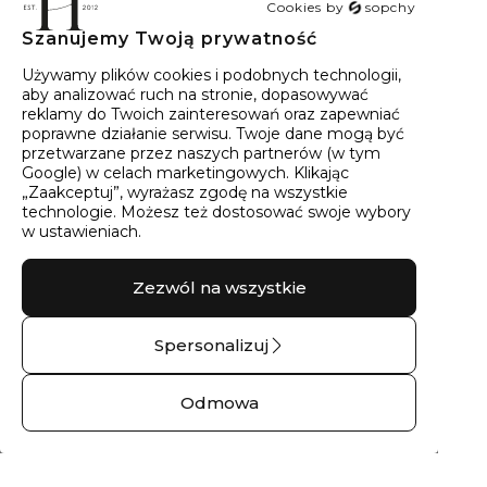
Cookies by
sopchy
Szanujemy Twoją prywatność
40
wyników
Sortowanie:
Trafność
Używamy plików cookies i podobnych technologii,
aby analizować ruch na stronie, dopasowywać
reklamy do Twoich zainteresowań oraz zapewniać
poprawne działanie serwisu. Twoje dane mogą być
przetwarzane przez naszych partnerów (w tym
Google) w celach marketingowych. Klikając
„Zaakceptuj”, wyrażasz zgodę na wszystkie
technologie. Możesz też dostosować swoje wybory
w ustawieniach.
Zezwól na wszystkie
Spersonalizuj
Kolczyki złote z
Obrączka ślubna
brylantami góry
złota gałązka – 9 kt
Odmowa
No.02 – 9 kt żółte
żółte złoto
złoto
780,00 zł
1280,00 zł