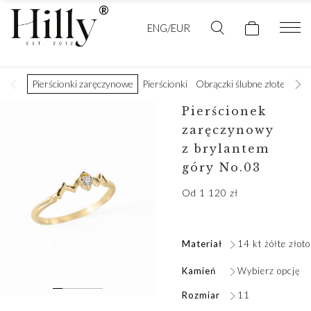
ENG/EUR
Pierścionki zaręczynowe
Pierścionki
Obrączki ślubne złote
Obr
Pierścionek
zaręczynowy
z brylantem
góry No.03
Od
1 120
zł
Materiał
14 kt żółte złoto
Kamień
Wybierz opcję
Rozmiar
11