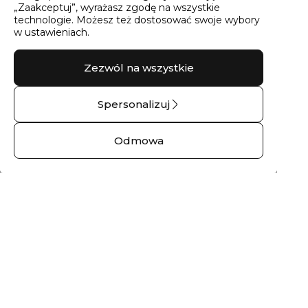
„Zaakceptuj”, wyrażasz zgodę na wszystkie
technologie. Możesz też dostosować swoje wybory
w ustawieniach.
Zezwól na wszystkie
Spersonalizuj
Pierścionek złoty z
Pierścionek złoty z
brylantami świetlista
brylantem gałązka
Odmowa
grań – 14 kt żółte
No.03 – 14 kt żółte
złoto
złoto
2992,00 zł
1270,00 zł