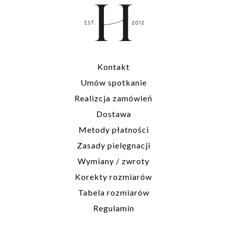
rozmiarów lub
kamieni prosimy o
kontakt
biuro@hillystore.com
Kontakt
Umów spotkanie
Realizcja zamówień
Dostawa
Metody płatności
Zasady pielęgnacji
Wymiany / zwroty
Korekty rozmiarów
Tabela rozmiarów
Regulamin