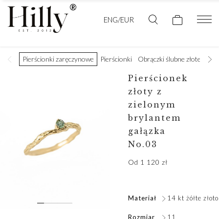
ENG/EUR
Pierścionki zaręczynowe
Pierścionki
Obrączki ślubne złote
Obr
Pierścionek
złoty z
zielonym
brylantem
gałązka
No.03
Od
1 120
zł
Materiał
14 kt żółte złoto
Rozmiar
11