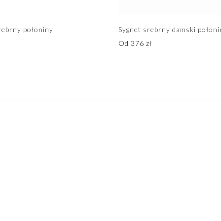
rebrny połoniny
Sygnet srebrny damski połoni
Od
376
zł