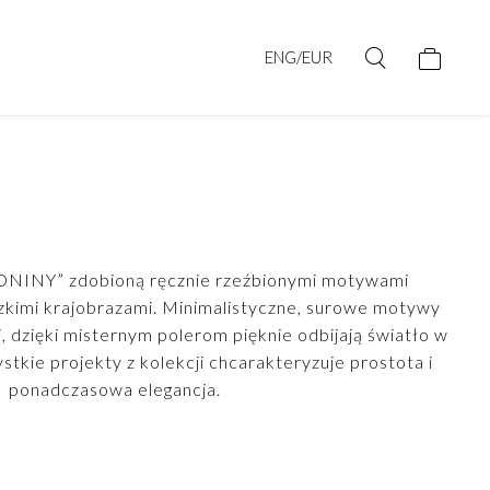
ENG/EUR
ONINY” zdobioną ręcznie rzeźbionymi motywami
zkimi krajobrazami. Minimalistyczne, surowe motywy
 dzięki misternym polerom pięknie odbijają światło w
tkie projekty z kolekcji chcarakteryzuje prostota i
ponadczasowa elegancja.