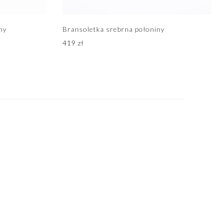
ny
Bransoletka srebrna połoniny
419
zł