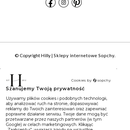
© Copyright Hilly |
Sklepy internetowe Sopchy.
Cookies by
sopchy
Szanujemy Twoją prywatność
40
wyników
Sortowanie:
Trafność
Używamy plików cookies i podobnych technologii,
aby analizować ruch na stronie, dopasowywać
reklamy do Twoich zainteresowań oraz zapewniać
poprawne działanie serwisu. Twoje dane mogą być
przetwarzane przez naszych partnerów (w tym
Google) w celach marketingowych. Klikając
„Zaakceptuj”, wyrażasz zgodę na wszystkie