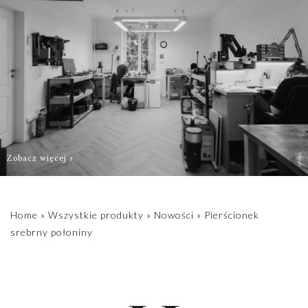
biuro@hillystore.com
zamówienie.
Zobacz więcej
Home
»
Wszystkie produkty
»
Nowości
»
Pierścionek
srebrny połoniny