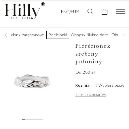
ENG/EUR
Pierścionki zaręczynowe
Pierścionki
Obrączki ślubne złote
Obrączki 
Pierścionek
srebrny
połoniny
Od
280
zł
Rozmiar
Wybierz opcję
Tabela rozmiarów