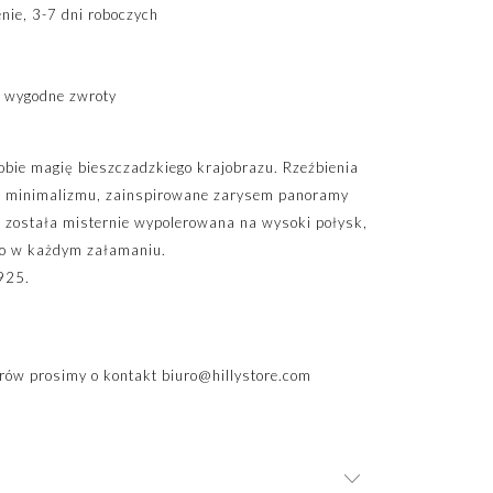
ie, 3-7 dni roboczych
 wygodne zwroty
obie magię bieszczadzkiego krajobrazu. Rzeźbienia
u minimalizmu, zainspirowane zarysem panoramy
a została misternie wypolerowana na wysoki połysk,
tło w każdym załamaniu.
925.
.
rów prosimy o kontakt
biuro@hillystore.com