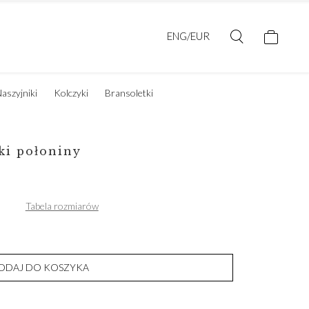
ENG/EUR
aszyjniki
Kolczyki
Bransoletki
ki połoniny
Tabela rozmiarów
ODAJ DO KOSZYKA