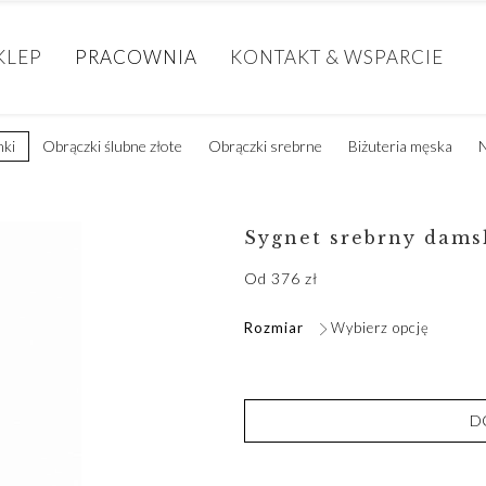
KLEP
PRACOWNIA
KONTAKT & WSPARCIE
nki
Obrączki ślubne złote
Obrączki srebrne
Biżuteria męska
N
Sygnet srebrny dams
Od
376
zł
Rozmiar
Wybierz opcję
D