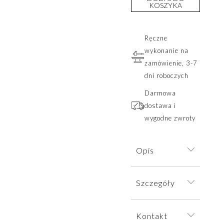
KOSZYKA
Ręczne
wykonanie na
zamówienie, 3-7
dni roboczych
Darmowa
dostawa i
wygodne zwroty
Opis
Delikatny
Szczegóły
łańcuszek
zapinany od
Naszyjnik
przodu, ozdobiony
Kontakt
wysyłamy w