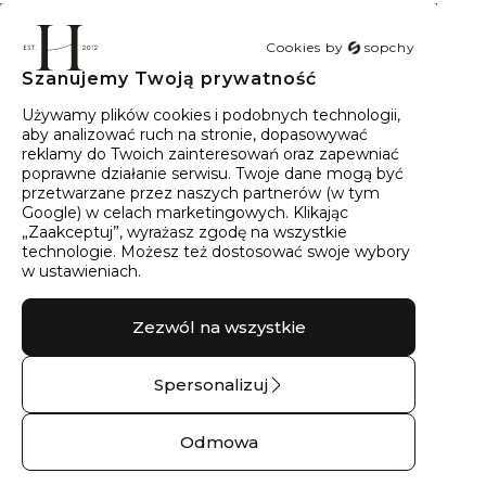
Cookies by
sopchy
Szanujemy Twoją prywatność
40
wyników
Sortowanie:
Trafność
Używamy plików cookies i podobnych technologii,
aby analizować ruch na stronie, dopasowywać
reklamy do Twoich zainteresowań oraz zapewniać
poprawne działanie serwisu. Twoje dane mogą być
przetwarzane przez naszych partnerów (w tym
Google) w celach marketingowych. Klikając
„Zaakceptuj”, wyrażasz zgodę na wszystkie
technologie. Możesz też dostosować swoje wybory
w ustawieniach.
Zezwól na wszystkie
Spersonalizuj
Pierścionek
Obrączka ślubna
zaręczynowy z
złota góry – 14 kt
Odmowa
brylantem góry
żółte złoto
No.04 – 9 kt żółte