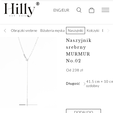
ENG/EUR
 złote
Obrączki srebrne
Biżuteria męska
Naszyjniki
Kolczyki
Branso
Naszyjnik
srebrny
MURMUR
No.02
Od
238
zł
41,5 cm + 10 c
Długość
ozdobny
DODAJ DO