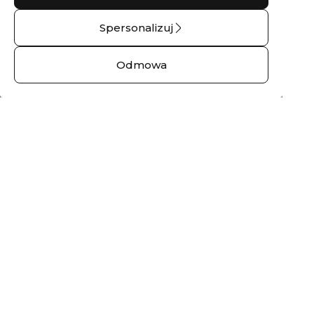
Spersonalizuj
Kolczyki złote z
Naszyjnik złoty
brylantami marquise
MURMUR No.01 – 14
Odmowa
NURT – 9 kt żółte
kt żółte złoto
złoto
2510,00 zł
1614,00 zł
Pierścionek
Bransoletka złota z