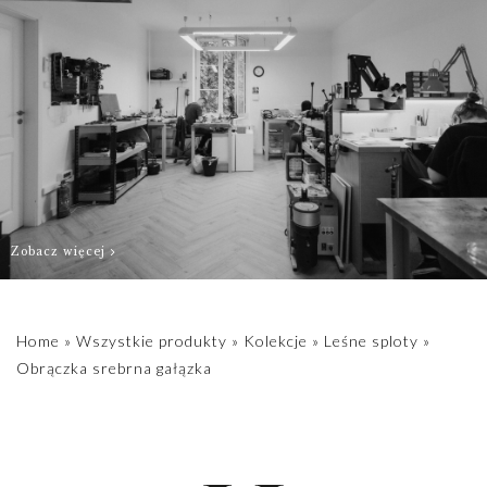
dotyczy jednej
obrączki. Jeśli
chcesz
skompletować
parę, należy
dwukrotnie dodać
produkt do
koszyka,
każdorazowo
Zobacz więcej
dobierając
odpowiedni
rozmiar .
Home
»
Wszystkie produkty
»
Kolekcje
»
Leśne sploty
»
Obrączka srebrna gałązka
W sprawie
indywidualnych
rozmiarów
prosimy o kontakt