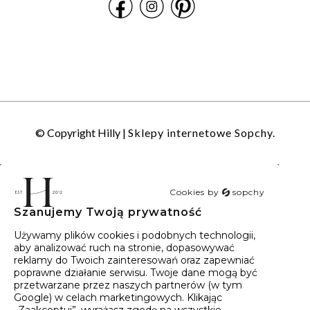
© Copyright Hilly |
Sklepy internetowe Sopchy.
Cookies by
sopchy
Szanujemy Twoją prywatność
40
wyników
Sortowanie:
Trafność
Używamy plików cookies i podobnych technologii,
aby analizować ruch na stronie, dopasowywać
reklamy do Twoich zainteresowań oraz zapewniać
poprawne działanie serwisu. Twoje dane mogą być
przetwarzane przez naszych partnerów (w tym
Google) w celach marketingowych. Klikając
„Zaakceptuj”, wyrażasz zgodę na wszystkie