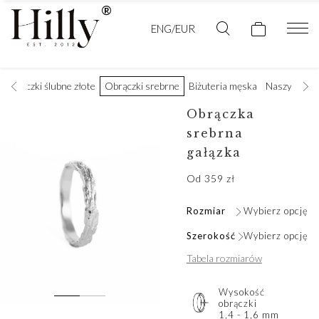
ENG/EUR
Obrączki ślubne złote
Obrączki srebrne
Biżuteria męska
Naszyjniki
Obrączka
srebrna
gałązka
Od
359
zł
Rozmiar
Wybierz opcję
Szerokość
Wybierz opcję
Tabela rozmiarów
Wysokość
obrączki
1,4 - 1,6 mm