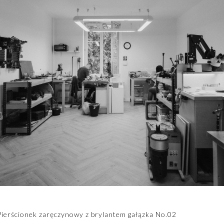
Pierścionek zaręczynowy z brylantem gałązka No.02