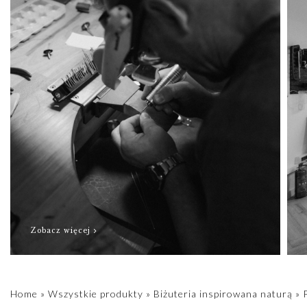
Zobacz więcej
Home
»
Wszystkie produkty
»
Biżuteria inspirowana naturą
»