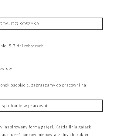
ODAJ DO KOSZYKA
ie, 5-7 dni roboczych
zwroty
cionek osobiście, zapraszamy do pracowni na
spotkanie w pracowni
 inspirowany formą gałęzi. Każda linia gałązki
dając pierścionkowi niepowtarzalny charakter.