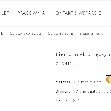
KLEP
PRACOWNIA
KONTAKT & WSPARCIE
nki
Obrączki ślubne złote
Obrączki srebrne
Biżuteria męska
N
Pierścionek zaręczyn
Od
3 410
zł
Materiał
14 kt żółte złoto
Diament
Diament naturalny 0,
Rozmiar
11