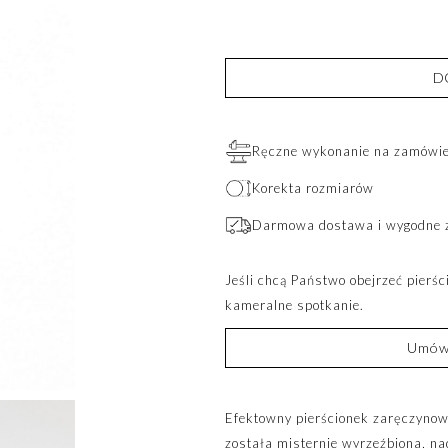
D
Ręczne wykonanie na zamówien
Korekta rozmiarów
Darmowa dostawa i wygodne 
Jeśli chcą Państwo obejrzeć pierś
kameralne spotkanie.
Umów 
Efektowny pierścionek zaręczynowy
została misternie wyrzeźbiona, na