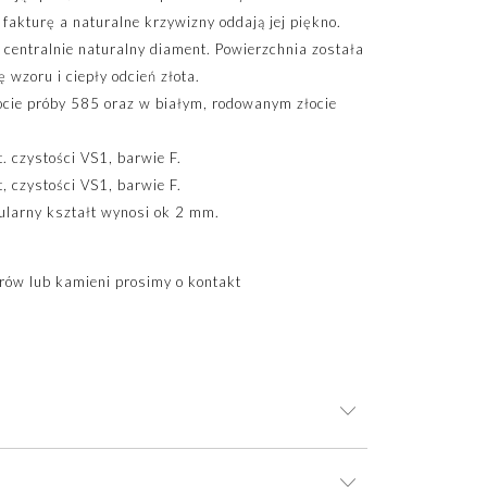
fakturę a naturalne krzywizny oddają jej piękno.
 centralnie naturalny diament. Powierzchnia została
wzoru i ciepły odcień złota.
ocie próby 585 oraz w białym, rodowanym złocie
. czystości VS1, barwie F.
, czystości VS1, barwie F.
ularny kształt wynosi ok 2 mm.
ów lub kamieni prosimy o kontakt
im pudełku jubilerskim. Dzięki niemu biżuteria