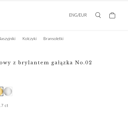
ENG/EUR
aszyjniki
Kolczyki
Bransoletki
owy z brylantem gałązka No.02
17 ct