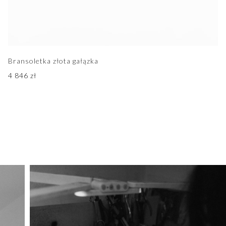
Bransoletka złota gałązka
4 846
zł