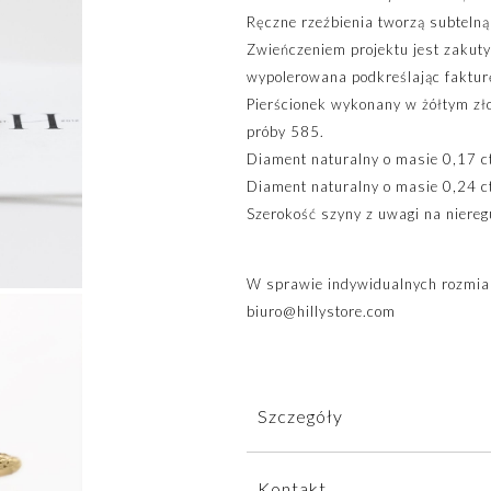
Ręczne rzeźbienia tworzą subtelną 
Zwieńczeniem projektu jest zakuty
wypolerowana podkreślając fakturę 
Pierścionek wykonany w żółtym zł
próby 585.
Diament naturalny o masie 0,17 ct
Diament naturalny o masie 0,24 ct
Szerokość szyny z uwagi na niereg
W sprawie indywidualnych rozmiar
biuro@hillystore.com
Szczegóły
Pierścionek wysyłamy w eleganck
Kontakt