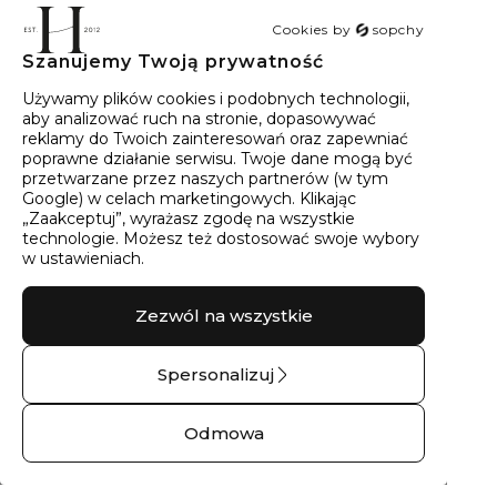
Cookies by
sopchy
Szanujemy Twoją prywatność
40
wyników
Sortowanie:
Trafność
Używamy plików cookies i podobnych technologii,
aby analizować ruch na stronie, dopasowywać
reklamy do Twoich zainteresowań oraz zapewniać
poprawne działanie serwisu. Twoje dane mogą być
przetwarzane przez naszych partnerów (w tym
Google) w celach marketingowych. Klikając
„Zaakceptuj”, wyrażasz zgodę na wszystkie
technologie. Możesz też dostosować swoje wybory
w ustawieniach.
Zezwól na wszystkie
Spersonalizuj
Bransoletka złota na
Pierścionek srebrny z
sznurku lśniące
brylantem gałązka –
Odmowa
turnie No.02 – 9 kt
Srebro pr.925
żółte złoto
1016,00 zł
388,00 zł