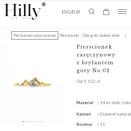
ENG/EUR
Pierścionki zaręczynowe
Pierścionki
Obrączki ślubne złote
Obr
Pierścionek
zaręczynowy
z brylantem
góry No.02
Od
1 152
zł
Materiał
14 kt żółte złoto
Kamień
Diament natural
Rozmiar
11