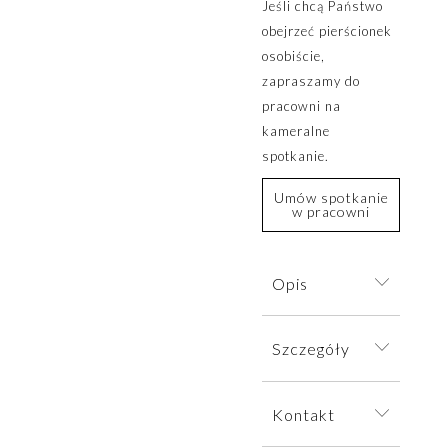
Jeśli chcą Państwo
obejrzeć pierścionek
osobiście,
zapraszamy do
pracowni na
kameralne
spotkanie.
Umów spotkanie
w pracowni
Opis
Efektowny
Szczegóły
pierścionek
zaręczynowy
Pierścionek
zdobiony
Kontakt
wysyłamy w
subtelnym