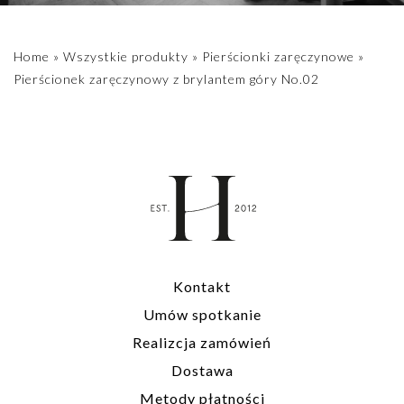
indywidualnych
rozmiarów
prosimy o kontakt
Home
»
Wszystkie produkty
»
Pierścionki zaręczynowe
»
biuro@hillystore.com
Pierścionek zaręczynowy z brylantem góry No.02
Kontakt
Umów spotkanie
Realizcja zamówień
Dostawa
Metody płatności