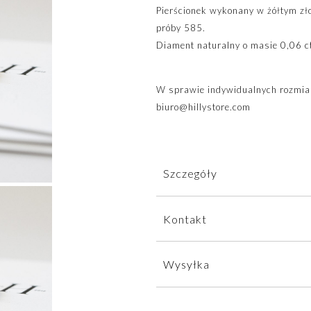
Pierścionek wykonany w żółtym zł
próby 585.
Diament naturalny o masie 0,06 ct
W sprawie indywidualnych rozmiar
biuro@hillystore.com
Szczegóły
Pierścionek wysyłamy w eleganck
Kontakt
będzie nie tylko bezpieczna w tr
Biżuteria została wykonana ręcz
W sprawie zamówień, płatności 
Wysyłka
krakowskiej pracowni w oparciu o
W sprawie wycen, korekt oraz ob
biuro@hillystore.com
,
+48 601 
Wszystkie projekty wykonujemy 