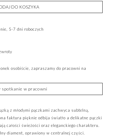
ODAJ DO KOSZYKA
ie, 5-7 dni roboczych
zwroty
cionek osobiście, zapraszamy do pracowni na
spotkanie w pracowni
ałązką z młodymi pączkami zachwyca subtelną,
ona faktura pięknie odbija światło a delikatne pączki
ją całości świeżości oraz eleganckiego charakteru.
lny diament, oprawiony w centralnej części.