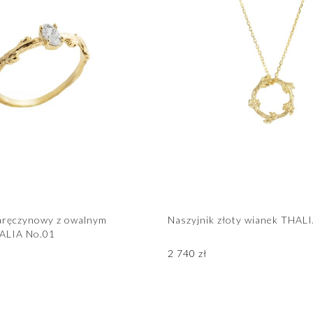
zaręczynowy z owalnym
Naszyjnik złoty wianek THAL
ALIA No.01
2 740
zł