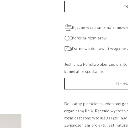
D
Ręczne wykonanie na zamówien
Korekta rozmiarów
Darmowa dostawa i wygodne 
Jeśli chcą Państwo obejrzeć pierś
kameralne spotkanie.
Umów 
Delikatny pierścionek zdobiony g
organiczną linią. Ręcznie wyrzeźbi
rozmieszczone wzdłuż gałązki nada
Zwieńczeniem projektu jest natura