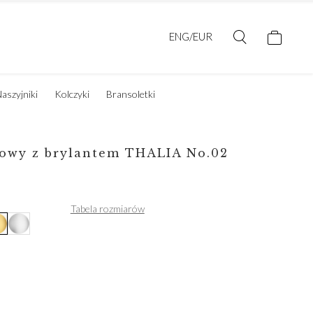
ENG/EUR
aszyjniki
Kolczyki
Bransoletki
nowy z brylantem THALIA No.02
Tabela rozmiarów