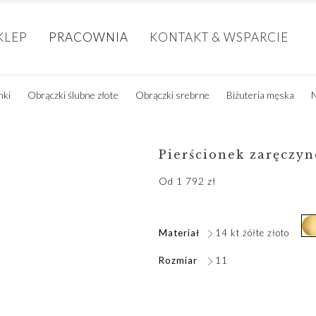
KLEP
PRACOWNIA
KONTAKT & WSPARCIE
nki
Obrączki ślubne złote
Obrączki srebrne
Biżuteria męska
N
Pierścionek zaręczy
Od
1 792
zł
Materiał
14 kt żółte złoto
Rozmiar
11