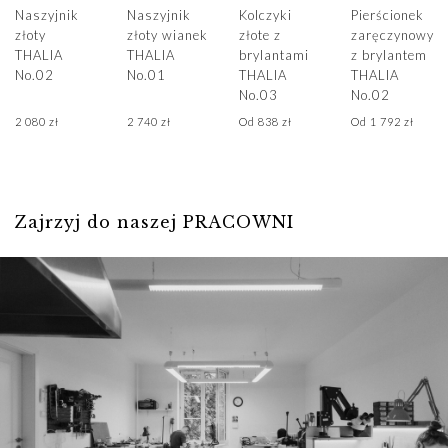
304
wpłaty.
Diamenty
na podstawie
Naszyjnik
Naszyjnik
Kolczyki
Pierścionek
Czasy realizacji
laboratoryjne o
złoty
złoty wianek
złote z
zaręczynowy
autorskiego
THALIA
THALIA
brylantami
z brylantem
są podane przy
łącznej masie
projektu w naszej
No.02
No.01
THALIA
THALIA
każdym
0,12 ct. czystości
krakowskiej
No.03
No.02
produkcie.
VVS1, barwie E.
pracowni w
2 080
zł
2 740
zł
Od
838
zł
Od
1 792
zł
Jeżeli zależy Ci
Wymiary kolczyka
oparciu o
na czasie, proszę
ok 5,3 mm x 2,3
tradycyjne i
skontaktuj się z
mm.
nowoczesne
nami
techniki
Zajrzyj do naszej PRACOWNI
- postaramy się
jubilerskie.
jak najszybciej
przygotować
Twoje
zamówienie.