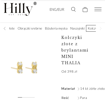
ENG/EUR
lubne złote
Obrączki srebrne
Biżuteria męska
Naszyjniki
Kolczyki
B
Kolczyki
złote z
brylantami
MINI
THALIA
Od
398
zł
Materiał
14 kt żółte złoto
Ilość
Para