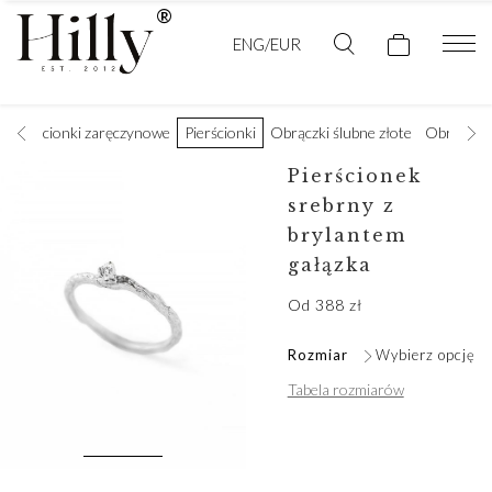
ENG/EUR
Pierścionki zaręczynowe
Pierścionki
Obrączki ślubne złote
Obrączki 
Pierścionek
srebrny z
brylantem
gałązka
Od
388
zł
Rozmiar
Wybierz opcję
Tabela rozmiarów