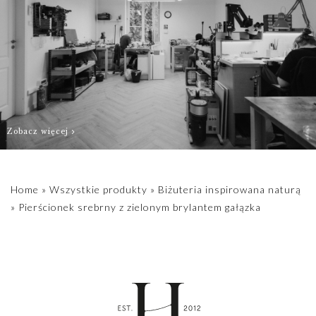
indywidualnych
rozmiarów lub
kamieni prosimy o
kontakt
biuro@hillystore.com
Zobacz więcej
Home
»
Wszystkie produkty
»
Biżuteria inspirowana naturą
»
Pierścionek srebrny z zielonym brylantem gałązka