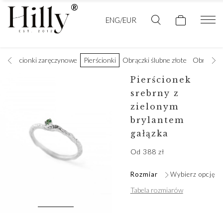
ENG/EUR
Pierścionki zaręczynowe
Pierścionki
Obrączki ślubne złote
Obrączki 
Pierścionek
srebrny z
zielonym
brylantem
gałązka
Od
388
zł
Rozmiar
Wybierz opcję
Tabela rozmiarów